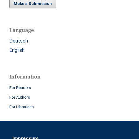
Make a Submission
Language
Deutsch
English
Information
For Readers
For Authors
For Librarians
Impressum